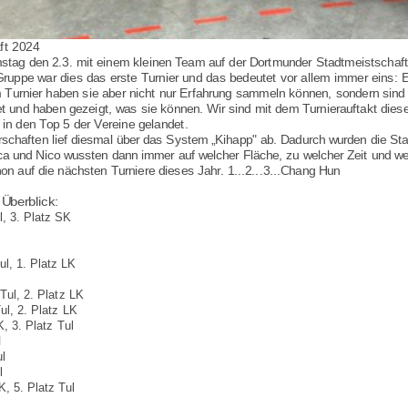
ft 2024
tag den 2.3. mit einem kleinen Team auf der Dortmunder Stadtmeistschaft 
Gruppe war dies das erste Turnier und das bedeutet vor allem immer eins: 
Turnier haben sie aber nicht nur Erfahrung sammeln können, sondern sind 
 und haben gezeigt, was sie können. Wir sind mit dem Turnierauftakt dies
 in den Top 5 der Vereine gelandet.
schaften lief diesmal über das System „Kihapp" ab. Dadurch wurden die Start
a und Nico wussten dann immer auf welcher Fläche, zu welcher Zeit und wel
on auf die nächsten Turniere dieses Jahr. 1...2...3...Chang Hun
Überblick:
l, 3. Platz SK
l
ul, 1. Platz LK
Tul, 2. Platz LK
ul, 2. Platz LK
K, 3. Platz Tul
l
l
l
, 5. Platz Tul