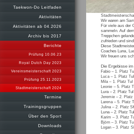
Taekwon-Do Leitfaden
Stadtmeisterscha
Aktivitäten
Wir waren am Sams
Für viele aus der 
Aktivitäten ab 04.2026
sammeln. Auf dem 
Archiv bis 2017
Treppchen gelandet
zufrieden und sind
Berichte
Diese Stadtmeister
Coaches Luna, Luc
Prüfung 10.06.23
Wir freuen uns sch
Royal Dutch Day 2023
Die Ergebisse im 
Vereinsmeisterschaft 2023
Fabio – 1. Platz Tu
Luca – 1. Platz Tu
Prüfung 25.11.2023
Mila – 1. Platz Tul
Leonie – 5. Platz T
Stadtmeisterschaft 2024
Lura – 2. Platz Tul
Termine
Jeremie – 2. Platz 
Larena – 5. Platz T
Trainingsgruppen
Julina – 2. Platz S
Luna – 2. Platz Tu
Über den Sport
Karim – 3. Platz Tu
Björn – 3. Platz Tu
Downloads
Logan – 3. Platz SK