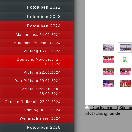
Fotoalben 2022
Fotoalben 2023
Fotoalben 2024
Masterclass 24.02.2024
Stadtmeisterschaft 03.24
Prüfung 16.03.2024
Deutsche Meisterschaft
11.05.2024
Prüfung 22.06.2024
Dan-Prüfung 29.06.2024
Vereinsmeisterschaft
28.09.2024
German Nationals 23.11.2024
Druckversion
|
Sitem
Prüfung 30.11.2024
info@changhun.de
Weihnachtsfeier 2024
Fotoalben 2025